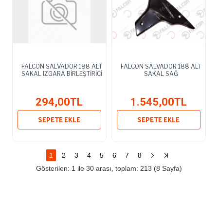
FALCON SALVADOR 188 ALT
FALCON SALVADOR 188 ALT
SAKAL IZGARA BİRLEŞTİRİCİ
SAKAL SAĞ
294,00TL
1.545,00TL
SEPETE EKLE
SEPETE EKLE
1
2
3
4
5
6
7
8
Gösterilen: 1 ile 30 arası, toplam: 213 (8 Sayfa)