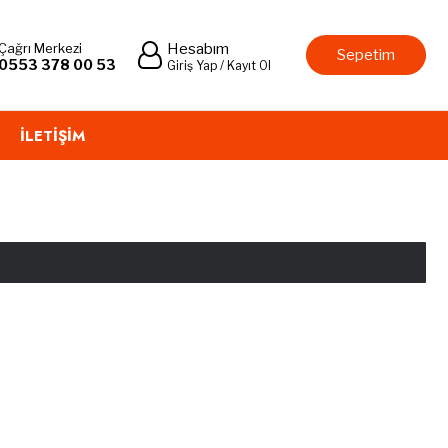
Çağrı Merkezi
Hesabım
Sepetim
0553 378 00 53
Giriş Yap / Kayıt Ol
İLETIŞIM