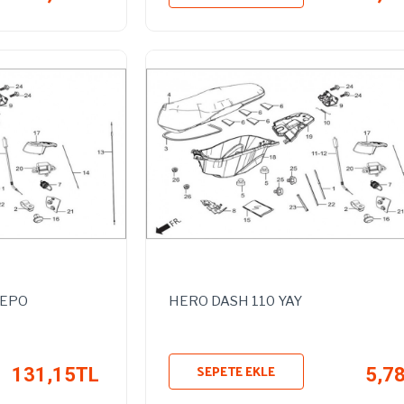
DEPO
HERO DASH 110 YAY
SEPETE EKLE
131,15TL
5,7