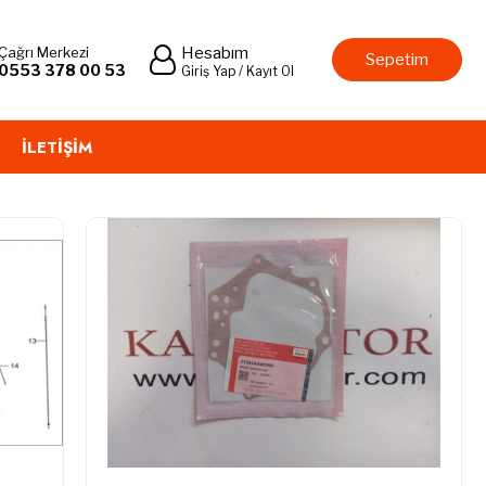
Çağrı Merkezi
Hesabım
Sepetim
0553 378 00 53
Giriş Yap / Kayıt Ol
İLETIŞIM