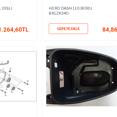
 DISLI
HERO DASH 110 BORU
8X12X340
SEPETE EKLE
1.264,60TL
84,8