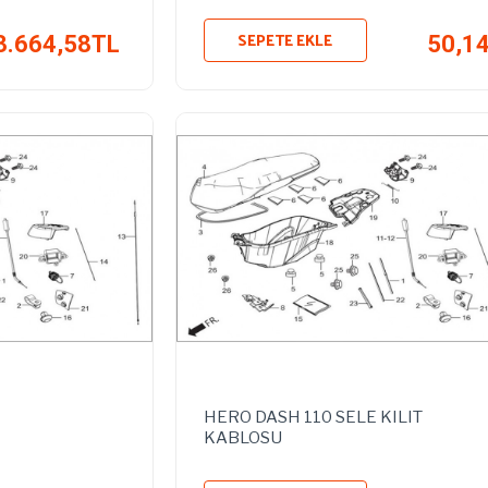
SEPETE EKLE
3.664,58TL
50,1
HERO DASH 110 SELE KILIT
KABLOSU