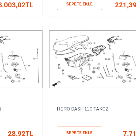
SEPETE EKLE
3.003,02TL
221,3
N
HERO DASH 110 TAKOZ
SEPETE EKLE
28,92TL
7,7