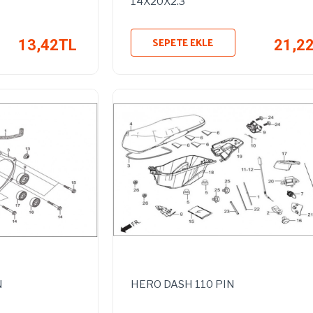
14X20X2.3
SEPETE EKLE
13,42TL
21,2
N
HERO DASH 110 PIN