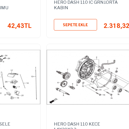
HERO DASH 110 IC GRNJ.ORTA
UMU
KABIN
SEPETE EKLE
42,43TL
2.318,3
SELE
HERO DASH 110 KECE