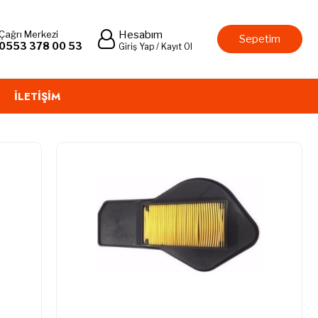
Çağrı Merkezi
Hesabım
Sepetim
0553 378 00 53
Giriş Yap / Kayıt Ol
İLETIŞIM