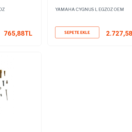
OZ
YAMAHA CYGNUS L EGZOZ OEM
SEPETE EKLE
765,88TL
2.727,5