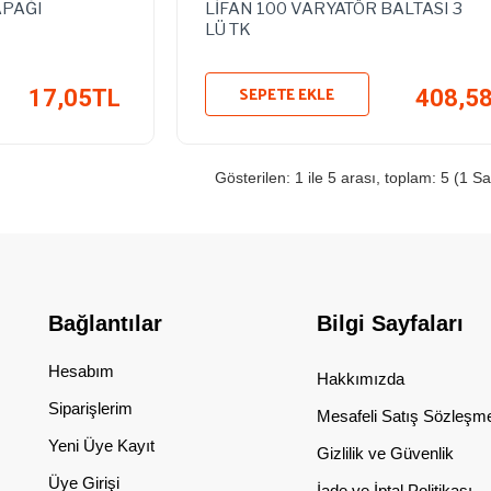
APAĞI
LİFAN 100 VARYATÖR BALTASI 3
LÜ TK
SEPETE EKLE
17,05TL
408,5
Gösterilen: 1 ile 5 arası, toplam: 5 (1 Sa
Bağlantılar
Bilgi Sayfaları
Hesabım
Hakkımızda
Siparişlerim
Mesafeli Satış Sözleşm
Yeni Üye Kayıt
Gizlilik ve Güvenlik
Üye Girişi
İade ve İptal Politikası