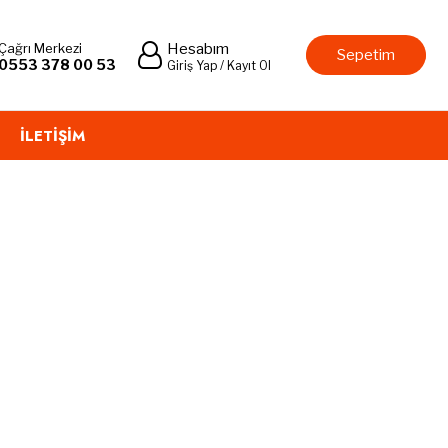
Çağrı Merkezi
Hesabım
Sepetim
0553 378 00 53
Giriş Yap / Kayıt Ol
İLETIŞIM