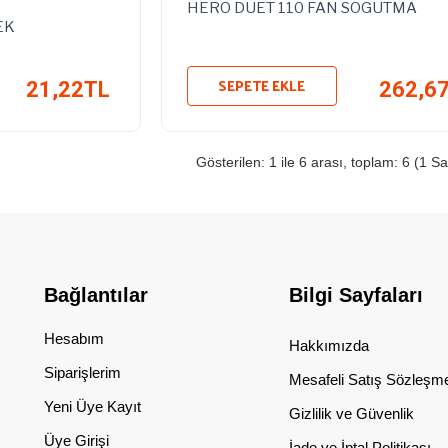
HERO DUET 110 FAN SOGUTMA
EK
SEPETE EKLE
21,22TL
262,6
Gösterilen: 1 ile 6 arası, toplam: 6 (1 Sa
Bağlantılar
Bilgi Sayfaları
Hesabım
Hakkımızda
Siparişlerim
Mesafeli Satış Sözleşm
Yeni Üye Kayıt
Gizlilik ve Güvenlik
Üye Girişi
İade ve İptal Politikası