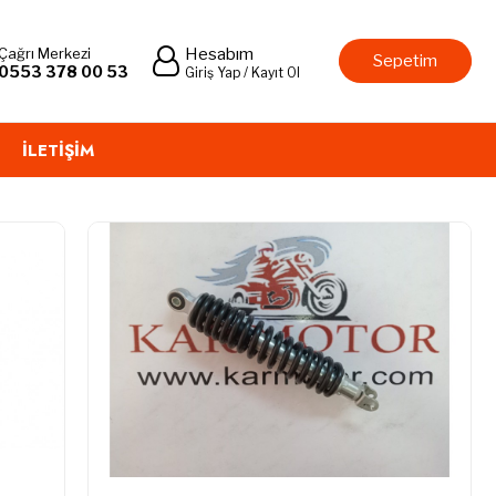
Çağrı Merkezi
Hesabım
Sepetim
0553 378 00 53
Giriş Yap / Kayıt Ol
İLETIŞIM