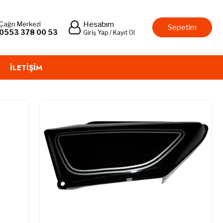
Çağrı Merkezi
Hesabım
Sepetim
0553 378 00 53
Giriş Yap / Kayıt Ol
İLETIŞIM