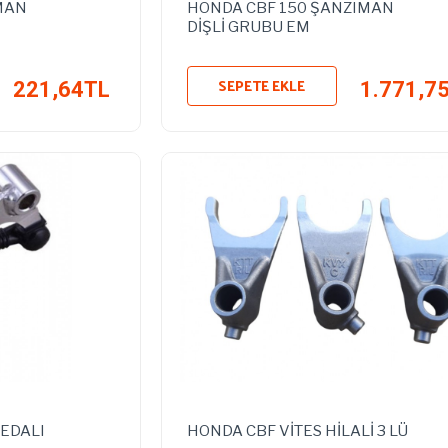
MAN
HONDA CBF 150 ŞANZIMAN
DİŞLİ GRUBU EM
SEPETE EKLE
221,64TL
1.771,7
PEDALI
HONDA CBF VİTES HİLALİ 3 LÜ