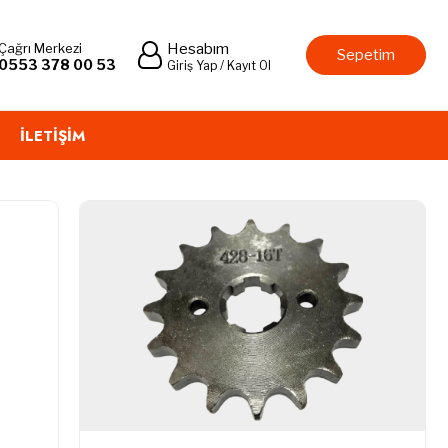
Çağrı Merkezi
Hesabım
Sepetim
0553 378 00 53
Giriş Yap / Kayıt Ol
İLETIŞIM