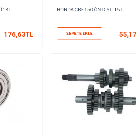
İ 14T
HONDA CBF 150 ÖN DİŞLİ 15T
SEPETE EKLE
176,63TL
55,1