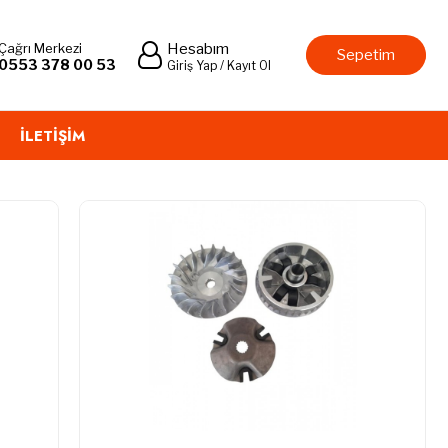
Çağrı Merkezi
Hesabım
Sepetim
0553 378 00 53
Giriş Yap / Kayıt Ol
İLETIŞIM