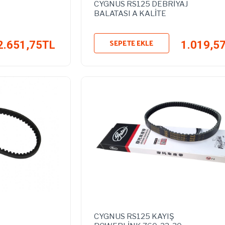
CYGNUS RS125 DEBRİYAJ
BALATASI A KALİTE
SEPETE EKLE
2.651,75TL
1.019,5
CYGNUS RS125 KAYIŞ