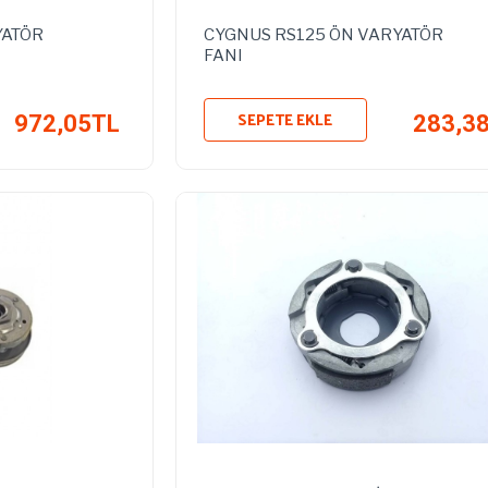
YATÖR
CYGNUS RS125 ÖN VARYATÖR
FANI
SEPETE EKLE
972,05TL
283,3