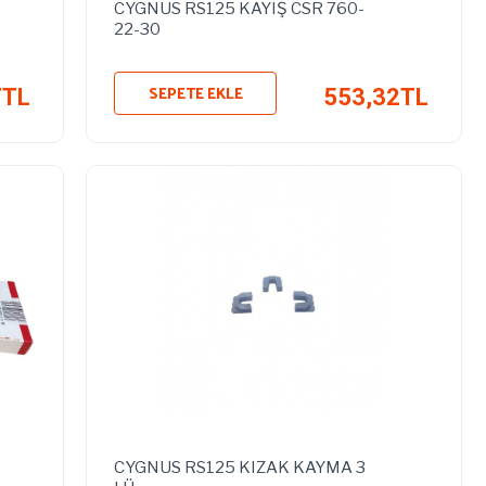
CYGNUS RS125 KAYIŞ CSR 760-
22-30
SEPETE EKLE
7TL
553,32TL
CYGNUS RS125 KIZAK KAYMA 3