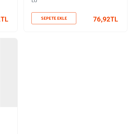
LÜ
SEPETE EKLE
2TL
76,92TL