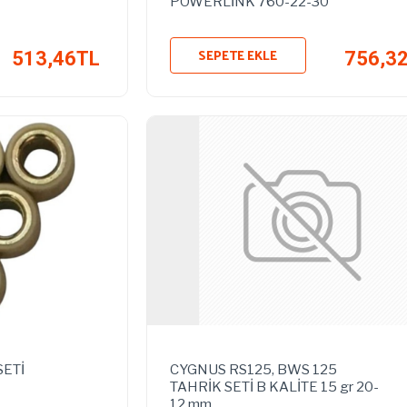
POWERLİNK 760-22-30
SEPETE EKLE
513,46TL
756,3
SETİ
CYGNUS RS125, BWS 125
TAHRİK SETİ B KALİTE 15 gr 20-
12 mm